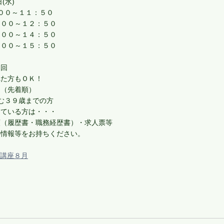
６日(水)
００～１１：５０
～１２：５０
～１４：５０
～１５：５０
回
た方もＯＫ！
名（先着順）
む３９歳までの方
ている方は・・・
履歴書・職務経歴書）・求人票等
報等をお持ちください。
講座８月