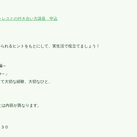
トレスとの付き合い方講座 申込
？
得られるヒントをもとにして、実生活で役立てましょう！
編～
e～」
って大切な経験、大切なひと、
とは内容が異なります。
番外編
：３０