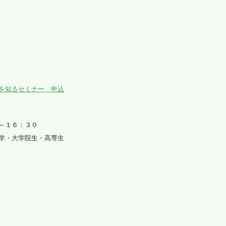
を知るセミナー 申込
～１６：３０
・大学院生・高専生