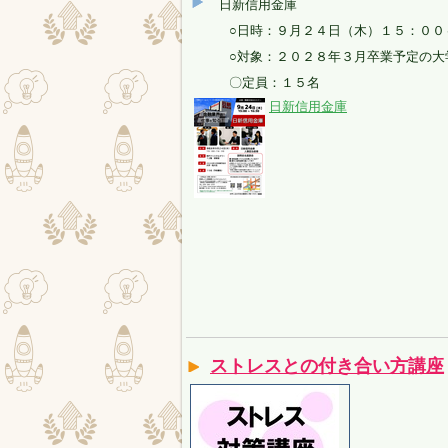
日新信用金庫
○日時：９月２４日（木）１５：００
○対象：２０２８年３月卒業予定の大
〇定員：１５名
日新信用金庫
ストレスとの付き合い方講座