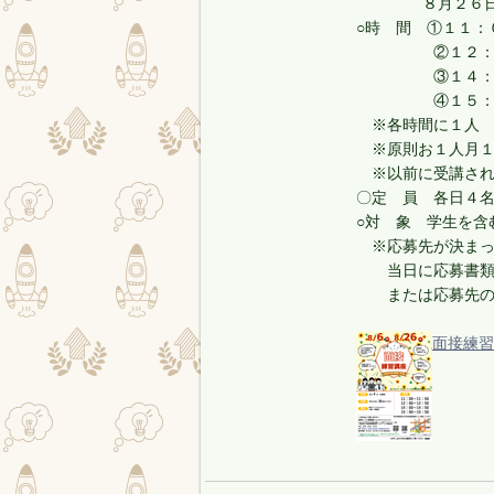
８月２
○時 間 ①１１：
②１２：００
③１４：００
④１５：００
※各時間に１人
※原則お１人月１
※以前に受講され
〇定 員 各日４
○対 象 学生を含
※応募先が決まっ
当日に応募書類（
または応募先の情
面接練習