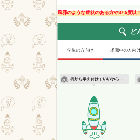
風邪のような症状のある方や37.5度
ど
学生の方向け
求職中の方向