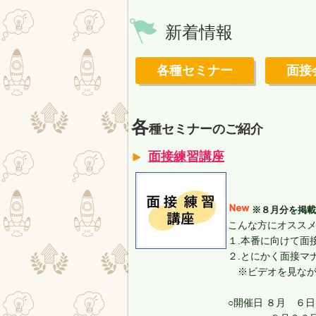
新着情報
各種セミナー
面接
各
種セミナーのご紹介
面接練習講座
※８月分を掲載
こんな方にオスス
１.本番に向けて面
２.とにかく面接マ
※ビデオを見なが
○開催日 ８月 ６日