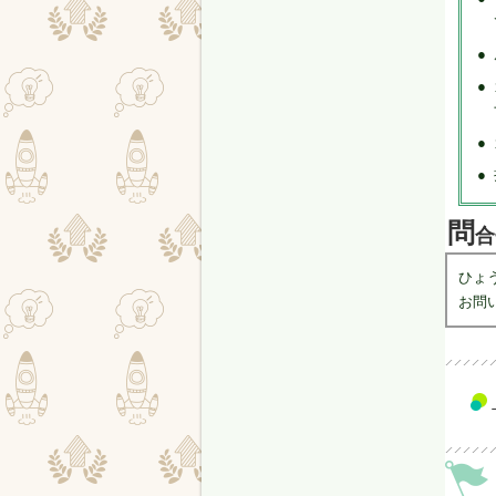
●
●
●
●
問
合
ひょ
お問い