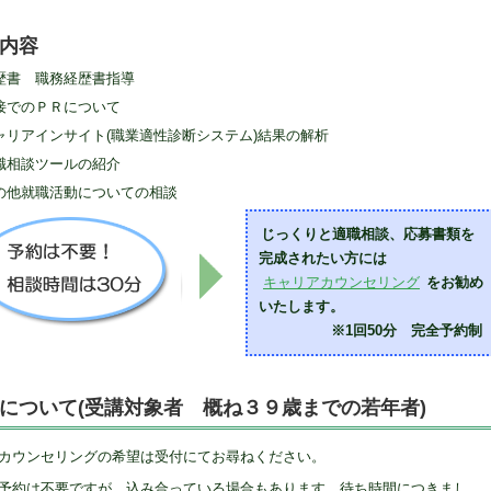
内容
履歴書 職務経歴書指導
面接でのＰＲについて
キャリアインサイト(職業適性診断システム)結果の解析
適職相談ツールの紹介
その他就職活動についての相談
じっくりと適職相談、応募書類を
完成されたい方には
キャリアカウンセリング
をお勧め
いたします。
※1回50分 完全予約制
について(受講対象者 概ね３９歳までの若年者)
カウンセリングの希望は受付にてお尋ねください。
予約は不要ですが、込み合っている場合もあります。待ち時間につきまし