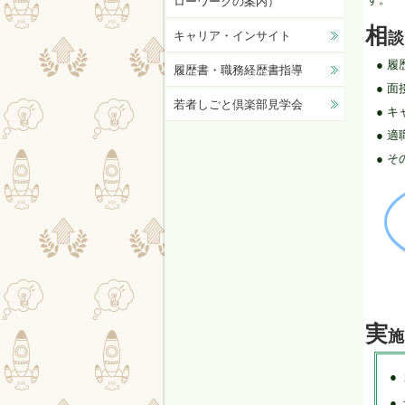
ローワークの案内）
相
キャリア・インサイト
談
● 
履歴書・職務経歴書指導
● 
若者しごと倶楽部見学会
● 
● 
● 
実
施
●
●