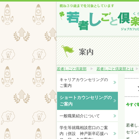
若者しごと倶楽部
若者しごと倶楽部とは
キャリアカウンセリングの
ご案内
ショートカウンセリングの
ご案内
今すぐ
一般職業紹介について
若者し
学生等就職相談窓口のご案
セリン
内（併設 神戸新卒応援ハ
す。