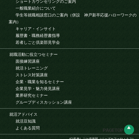
ショートカウンセリングのご案内
一般職業紹介について
学生等就職相談窓口のご案内（併設 神戸新卒応援ハローワークの
案内）
キャリア・インサイト
履歴書・職務経歴書指導
若者しごと倶楽部見学会
就職活動に役立つセミナー
面接練習講座
就活トレーニング
ストレス対策講座
企業・職業を知るセミナー
企業見学・魅力発見講座
業界研究セミナー
グループディスカッション講座
就活アドバイス
就活豆知識
よくある質問
(C)若者しごと倶楽部（ジョブカフェひょうご）