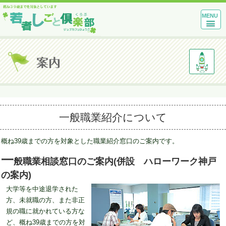
MENU
一般職業紹介について
概ね39歳までの方を対象とした職業紹介窓口のご案内です。
一
般職業相談窓口のご案内(併設 ハローワーク神戸
の案内)
大学等を中途退学された
方、未就職の方、また非正
規の職に就かれている方な
ど、概ね39歳までの方を対