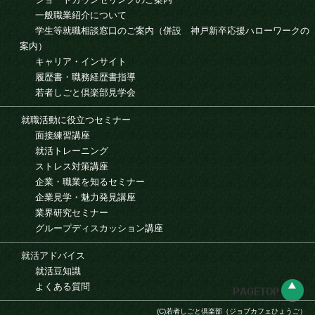
一般職業紹介について
学生等就職相談窓口のご案内（併設 神戸新卒応援ハローワークの
案内）
キャリア・インサイト
履歴書・職務経歴書指導
若者しごと倶楽部見学会
就職活動に役立つセミナー
面接練習講座
就活トレーニング
ストレス対策講座
企業・職業を知るセミナー
企業見学・魅力発見講座
業界研究セミナー
グループディスカッション講座
就活アドバイス
就活豆知識
よくある質問
(C)若者しごと倶楽部（ジョブカフェひょうご）