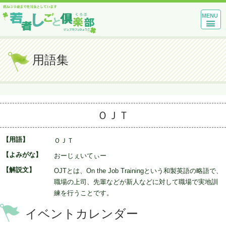
MENU
用語集
ＯＪＴ
【用語】
ＯＪＴ
【よみがな】
おーじぇいてぃー
【解説文】
OJTとは、On the Job Trainingという和製英語の略語で、
職場の上司、先輩などが新人などに対して職場で実地訓
練を行うことです。
イベントカレンダー